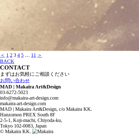
＜
1
2
3
4
5
…
11
＞
BACK
CONTACT
まずはお気軽にご相談ください
お問い合わせ
MAD | Makaira Art&Design
03-6272-5023
info@makaira-art-design.com
makaira-art-design.com
MAD | Makaira Art&Design, c/o Makaira KK.
Hanzomon PREX South 8F
2-5-1, Koji-machi, Chiyoda-ku,
Tokyo 102-0083, Japan
© Makaira KK.