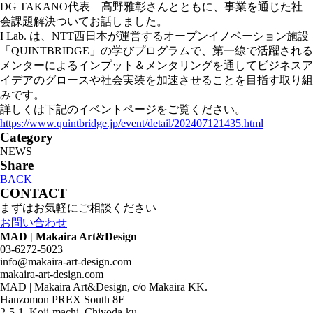
DG TAKANO代表 高野雅彰さんとともに、事業を通じた社
会課題解決ついてお話しました。
I Lab. は、NTT西日本が運営するオープンイノベーション施設
「QUINTBRIDGE」の学びプログラムで、第一線で活躍される
メンターによるインプット＆メンタリングを通してビジネスア
イデアのグロースや社会実装を加速させることを目指す取り組
みです。
詳しくは下記のイベントページをご覧ください。
https://www.quintbridge.jp/event/detail/202407121435.html
Category
NEWS
Share
BACK
CONTACT
まずはお気軽にご相談ください
お問い合わせ
MAD | Makaira Art&Design
03-6272-5023
info@makaira-art-design.com
makaira-art-design.com
MAD | Makaira Art&Design, c/o Makaira KK.
Hanzomon PREX South 8F
2-5-1, Koji-machi, Chiyoda-ku,