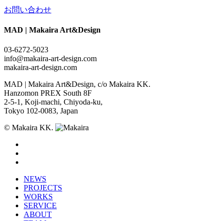
お問い合わせ
MAD | Makaira Art&Design
03-6272-5023
info@makaira-art-design.com
makaira-art-design.com
MAD | Makaira Art&Design, c/o Makaira KK.
Hanzomon PREX South 8F
2-5-1, Koji-machi, Chiyoda-ku,
Tokyo 102-0083, Japan
© Makaira KK.
NEWS
PROJECTS
WORKS
SERVICE
ABOUT